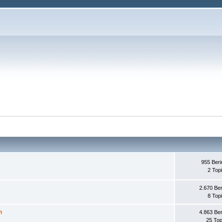
955 Beri
2 Top
2.670 Ber
8 Top
n
4.863 Ber
25 Top