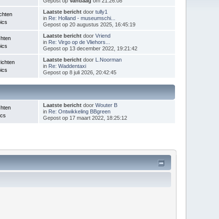
Gepost op
Vandaag
om 21:26:08
Laatste bericht
door
tully1
chten
in
Re: Holland - museumschi...
ics
Gepost op 20 augustus 2025, 16:45:19
Laatste bericht
door
Vriend
chten
in
Re: Virgo op de Vliehors...
ics
Gepost op 13 december 2022, 19:21:42
Laatste bericht
door
L.Noorman
ichten
in
Re: Waddentaxi
ics
Gepost op 8 juli 2026, 20:42:45
Laatste bericht
door
Wouter B
chten
in
Re: Ontwikkeling BBgreen
ics
Gepost op 17 maart 2022, 18:25:12