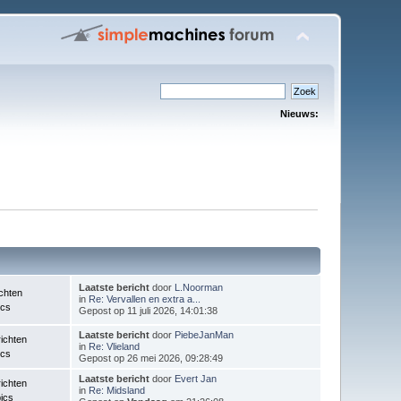
Nieuws:
Laatste bericht
door
L.Noorman
chten
in
Re: Vervallen en extra a...
ics
Gepost op 11 juli 2026, 14:01:38
Laatste bericht
door
PiebeJanMan
ichten
in
Re: Vlieland
ics
Gepost op 26 mei 2026, 09:28:49
Laatste bericht
door
Evert Jan
ichten
in
Re: Midsland
ics