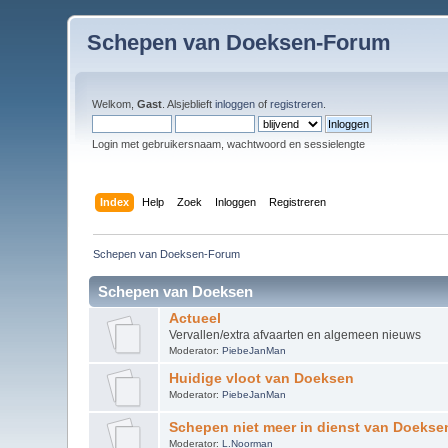
Schepen van Doeksen-Forum
Welkom,
Gast
. Alsjeblieft
inloggen
of
registreren
.
Login met gebruikersnaam, wachtwoord en sessielengte
Index
Help
Zoek
Inloggen
Registreren
Schepen van Doeksen-Forum
Schepen van Doeksen
Actueel
Vervallen/extra afvaarten en algemeen nieuws
Moderator:
PiebeJanMan
Huidige vloot van Doeksen
Moderator:
PiebeJanMan
Schepen niet meer in dienst van Doekse
Moderator:
L.Noorman