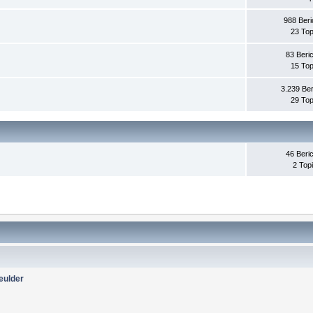
988 Beri
23 Top
83 Beri
15 Top
3.239 Ber
29 Top
46 Beri
2 Top
eulder