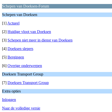
Schepen van Doeksen-Forum
Schepen van Doeksen
[1]
Actueel
[2]
Huidige vloot van Doeksen
[3]
Schepen niet meer in dienst van Doeksen
[4]
Doeksen slepers
[5]
Bergingen
[6]
Overige onderwerpen
Doeksen Transport Group
[7]
Doeksen Transport Group
Extra opties
Inloggen
Naar de volledige versie