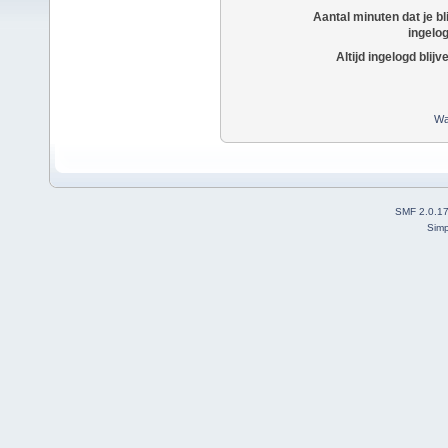
Aantal minuten dat je bli
ingelo
Altijd ingelogd blijv
Wa
SMF 2.0.1
Simp