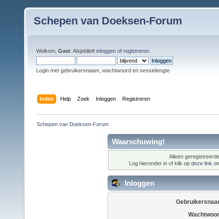
Schepen van Doeksen-Forum
Welkom,
Gast
. Alsjeblieft
inloggen
of
registreren
.
Login met gebruikersnaam, wachtwoord en sessielengte
Index
Help
Zoek
Inloggen
Registreren
Schepen van Doeksen-Forum
Waarschuwing!
Alleen geregistreerde
Log hieronder in of klik op
deze link
om
Inloggen
Gebruikersnaa
Wachtwoor