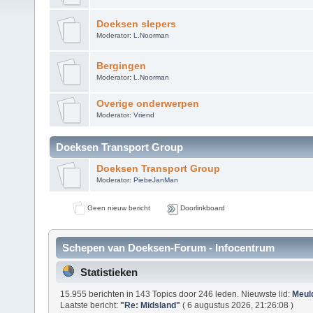
Doeksen slepers
Moderator:
L.Noorman
Bergingen
Moderator:
L.Noorman
Overige onderwerpen
Moderator:
Vriend
Doeksen Transport Group
Doeksen Transport Group
Moderator:
PiebeJanMan
Geen nieuw bericht
Doorlinkboard
Schepen van Doeksen-Forum - Infocentrum
Statistieken
15.955 berichten in 143 Topics door 246 leden. Nieuwste lid:
Meul
Laatste bericht:
"
Re: Midsland
"
( 6 augustus 2026, 21:26:08 )