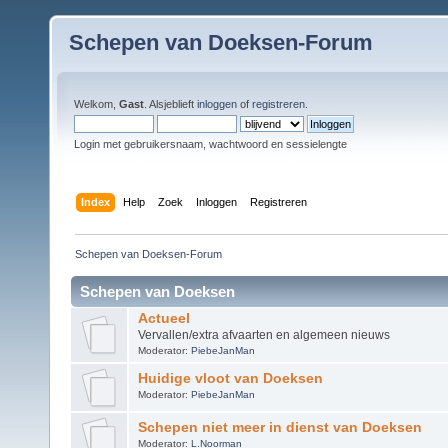
Schepen van Doeksen-Forum
Welkom,
Gast
. Alsjeblieft
inloggen
of
registreren
.
Login met gebruikersnaam, wachtwoord en sessielengte
Index
Help
Zoek
Inloggen
Registreren
Schepen van Doeksen-Forum
Schepen van Doeksen
Actueel
Vervallen/extra afvaarten en algemeen nieuws
Moderator:
PiebeJanMan
Huidige vloot van Doeksen
Moderator:
PiebeJanMan
Schepen niet meer in dienst van Doeksen
Moderator:
L.Noorman