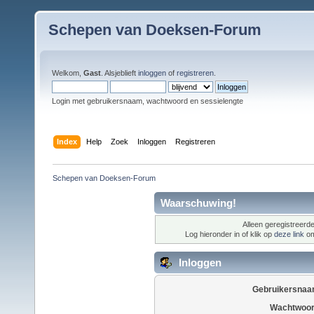
Schepen van Doeksen-Forum
Welkom,
Gast
. Alsjeblieft
inloggen
of
registreren
.
Login met gebruikersnaam, wachtwoord en sessielengte
Index
Help
Zoek
Inloggen
Registreren
Schepen van Doeksen-Forum
Waarschuwing!
Alleen geregistreerde
Log hieronder in of klik op
deze link
om
Inloggen
Gebruikersnaa
Wachtwoor