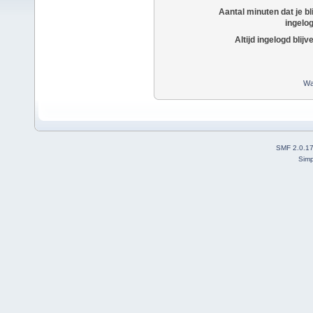
Aantal minuten dat je bli
ingelo
Altijd ingelogd blijv
Wa
SMF 2.0.1
Simp