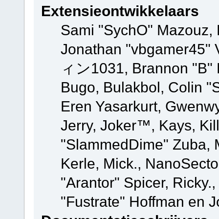
Extensieontwikkelaars
Sami "SychO" Mazouz, 
Jonathan "vbgamer45" V
ィン1031, Brannon "B" Ha
Bugo, Bulakbol, Colin "
Eren Yasarkurt, Gwenwy
Jerry, Joker™, Kays, Kil
"SlammedDime" Zuba, M
Kerle, Mick., NanoSecto
"Arantor" Spicer, Ricky.
"Fustrate" Hoffman en J