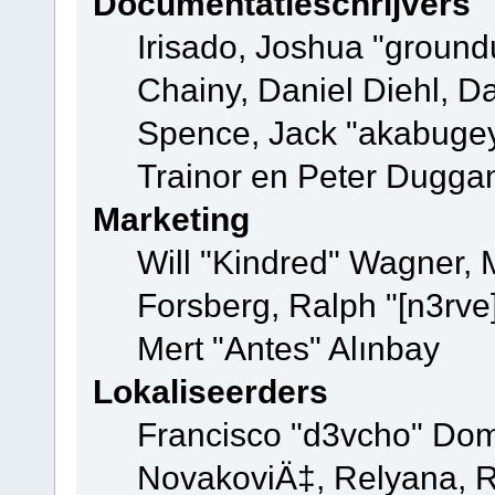
Documentatieschrijvers
Irisado, Joshua "ground
Chainy, Daniel Diehl, D
Spence, Jack "akabugey
Trainor en Peter Dugga
Marketing
Will "Kindred" Wagner,
Forsberg, Ralph "[n3rve
Mert "Antes" Alınbay
Lokaliseerders
Francisco "d3vcho" Dom
NovakoviÄ‡, Relyana, R