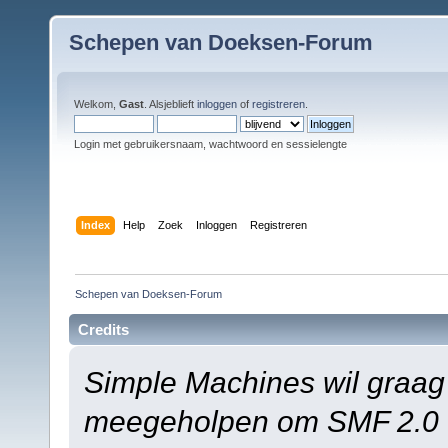
Schepen van Doeksen-Forum
Welkom,
Gast
. Alsjeblieft
inloggen
of
registreren
.
Login met gebruikersnaam, wachtwoord en sessielengte
Index
Help
Zoek
Inloggen
Registreren
Schepen van Doeksen-Forum
Credits
Simple Machines wil graag
meegeholpen om SMF 2.0 