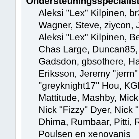
Ondersteuningsspecialis
Aleksi "Lex" Kilpinen, b
Wagner, Steve, ziycon, 
Aleksi "Lex" Kilpinen, B
Chas Large, Duncan85, E
Gadsdon, gbsothere, Ha
Eriksson, Jeremy "jerm"
"greyknight17" Hou, KGIII
Mattitude, Mashby, Mick G
Nick "Fizzy" Dyer, Nick 
Dhima, Rumbaar, Pitti,
Poulsen en xenovanis