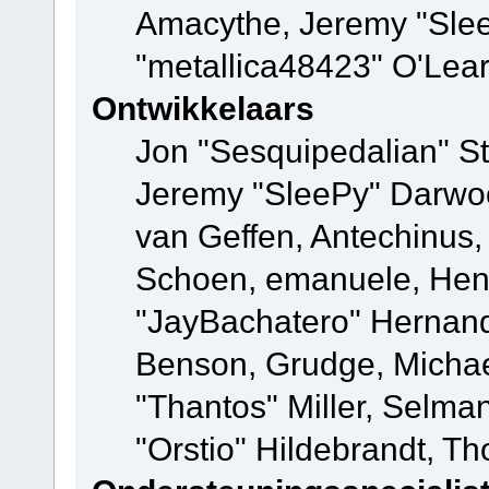
Amacythe, Jeremy "Sle
"metallica48423" O'Lea
Ontwikkelaars
Jon "Sesquipedalian" St
Jeremy "SleePy" Darwo
van Geffen, Antechinus, 
Schoen, emanuele, Hend
"JayBachatero" Hernand
Benson, Grudge, Micha
"Thantos" Miller, Selma
"Orstio" Hildebrandt, Th