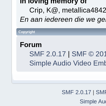
In loving memory of
Crip, K@, metallica484
En aan iedereen die we ge
Copyright
Forum
SMF 2.0.17
|
SMF © 20
Simple Audio Video Em
SMF 2.0.17
|
SMF
Simple Au