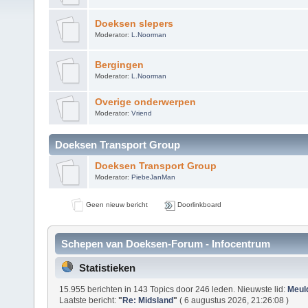
Doeksen slepers
Moderator:
L.Noorman
Bergingen
Moderator:
L.Noorman
Overige onderwerpen
Moderator:
Vriend
Doeksen Transport Group
Doeksen Transport Group
Moderator:
PiebeJanMan
Geen nieuw bericht
Doorlinkboard
Schepen van Doeksen-Forum - Infocentrum
Statistieken
15.955 berichten in 143 Topics door 246 leden. Nieuwste lid:
Meul
Laatste bericht:
"
Re: Midsland
"
( 6 augustus 2026, 21:26:08 )