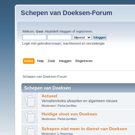
Schepen van Doeksen-Forum
Welkom,
Gast
. Alsjeblieft
inloggen
of
registreren
.
Login met gebruikersnaam, wachtwoord en sessielengte
Index
Help
Zoek
Inloggen
Registreren
Schepen van Doeksen-Forum
Schepen van Doeksen
Actueel
Vervallen/extra afvaarten en algemeen nieuws
Moderator:
PiebeJanMan
Huidige vloot van Doeksen
Moderator:
PiebeJanMan
Schepen niet meer in dienst van Doeksen
Moderator:
L.Noorman