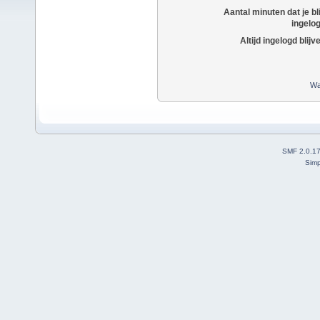
Aantal minuten dat je bli
ingelo
Altijd ingelogd blijv
Wa
SMF 2.0.1
Simp