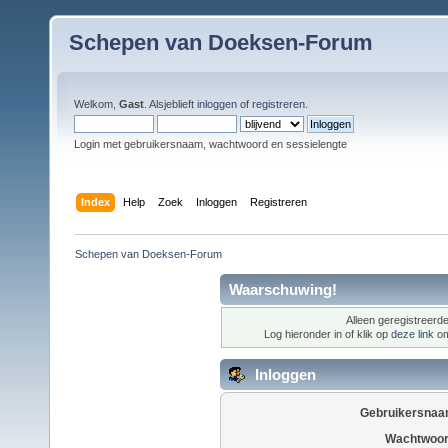
Schepen van Doeksen-Forum
Welkom,
Gast
. Alsjeblieft
inloggen
of
registreren
.
Login met gebruikersnaam, wachtwoord en sessielengte
Index
Help
Zoek
Inloggen
Registreren
Schepen van Doeksen-Forum
Waarschuwing!
Alleen geregistreerde
Log hieronder in of klik op
deze link
om
Inloggen
Gebruikersnaa
Wachtwoor