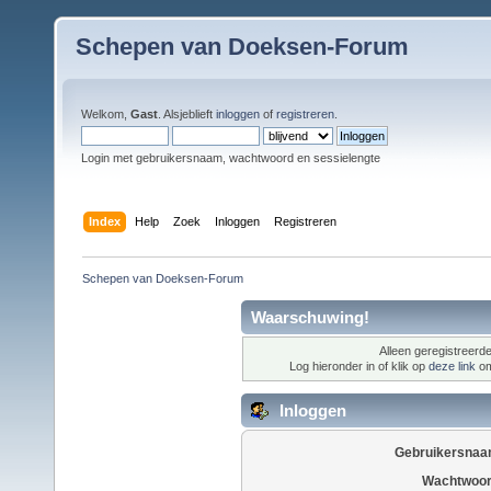
Schepen van Doeksen-Forum
Welkom,
Gast
. Alsjeblieft
inloggen
of
registreren
.
Login met gebruikersnaam, wachtwoord en sessielengte
Index
Help
Zoek
Inloggen
Registreren
Schepen van Doeksen-Forum
Waarschuwing!
Alleen geregistreerde
Log hieronder in of klik op
deze link
om
Inloggen
Gebruikersnaa
Wachtwoor