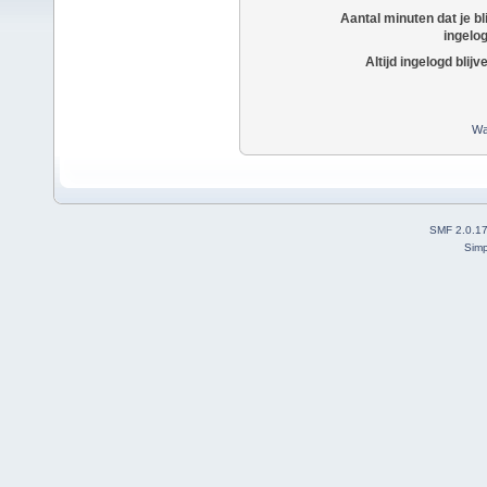
Aantal minuten dat je bli
ingelo
Altijd ingelogd blijv
Wa
SMF 2.0.1
Simp