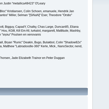
en Justin "metallica48423" O'Leary
"Bloc" Kristiansen, Colin Schoen, emanuele, Hendrik Jan
tos" Miller, Selman "[SiNaN]" Eser, Theodore "Orstio"
 Scott, Bigguy, CapadY, Chalky, Chas Large, Duncan85, Eliana
u, KGIII, Kill Em All, lurkalot, margarett, Mattitude, Mashby,
ade "sησω" Poulsen en xenovanis
l, Bryan "Runic" Deakin, Bugo, Bulakbol, Colin "Shadow82x"
ba, Matthew "Labradoodle-360" Kerle, Mick., NanoSector, nend,
 Thorsen, Jade Elizabeth Trainor en Peter Duggan