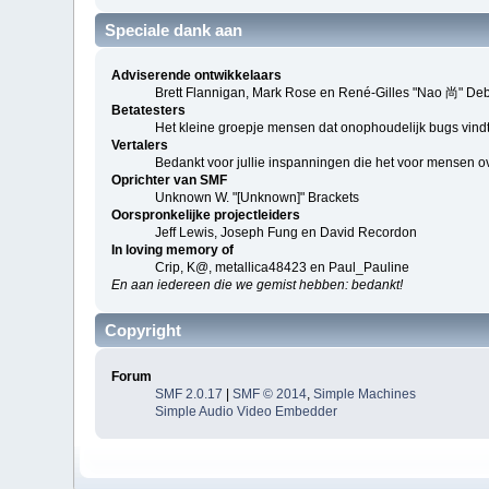
Speciale dank aan
Adviserende ontwikkelaars
Brett Flannigan, Mark Rose en René-Gilles "Nao 尚" De
Betatesters
Het kleine groepje mensen dat onophoudelijk bugs vindt
Vertalers
Bedankt voor jullie inspanningen die het voor mensen o
Oprichter van SMF
Unknown W. "[Unknown]" Brackets
Oorspronkelijke projectleiders
Jeff Lewis, Joseph Fung en David Recordon
In loving memory of
Crip, K@, metallica48423 en Paul_Pauline
En aan iedereen die we gemist hebben: bedankt!
Copyright
Forum
SMF 2.0.17
|
SMF © 2014
,
Simple Machines
Simple Audio Video Embedder