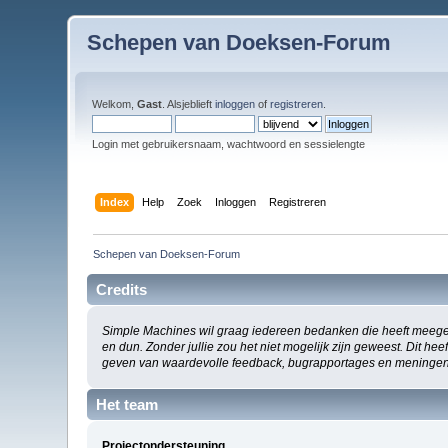
Schepen van Doeksen-Forum
Welkom,
Gast
. Alsjeblieft
inloggen
of
registreren
.
Login met gebruikersnaam, wachtwoord en sessielengte
Index
Help
Zoek
Inloggen
Registreren
Schepen van Doeksen-Forum
Credits
Simple Machines wil graag iedereen bedanken die heeft meege
en dun. Zonder jullie zou het niet mogelijk zijn geweest. Dit h
geven van waardevolle feedback, bugrapportages en meningen
Het team
Projectondersteuning