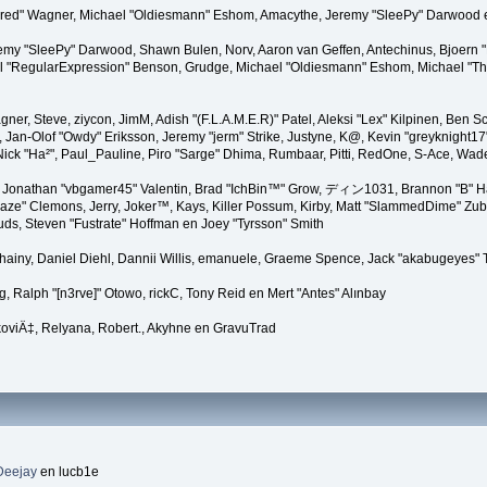
"Kindred" Wagner, Michael "Oldiesmann" Eshom, Amacythe, Jeremy "SleePy" Darwood 
remy "SleePy" Darwood, Shawn Bulen, Norv, Aaron van Geffen, Antechinus, Bjoern 
l "RegularExpression" Benson, Grudge, Michael "Oldiesmann" Eshom, Michael "Than
agner, Steve, ziycon, JimM, Adish "(F.L.A.M.E.R)" Patel, Aleksi "Lex" Kilpinen, Ben
Jan-Olof "Owdy" Eriksson, Jeremy "jerm" Strike, Justyne, K@, Kevin "greyknight17" Ho
er, Nick "Ha²", Paul_Pauline, Piro "Sarge" Dhima, Rumbaar, Pitti, RedOne, S-Ace, W
Jonathan "vbgamer45" Valentin, Brad "IchBin™" Grow, ディン1031, Brannon "B" Hal
laze" Clemons, Jerry, Joker™, Kays, Killer Possum, Kirby, Matt "SlammedDime" Zu
puds, Steven "Fustrate" Hoffman en Joey "Tyrsson" Smith
Chainy, Daniel Diehl, Dannii Willis, emanuele, Graeme Spence, Jack "akabugeyes"
, Ralph "[n3rve]" Otowo, rickC, Tony Reid en Mert "Antes" Alınbay
oviÄ‡, Relyana, Robert., Akyhne en GravuTrad
Deejay
en lucb1e