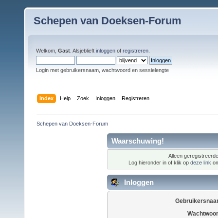
Schepen van Doeksen-Forum
Welkom,
Gast
. Alsjeblieft
inloggen
of
registreren
.
Login met gebruikersnaam, wachtwoord en sessielengte
Index
Help
Zoek
Inloggen
Registreren
Schepen van Doeksen-Forum
Waarschuwing!
Alleen geregistreerde
Log hieronder in of klik op
deze link
om
Inloggen
Gebruikersnaa
Wachtwoor