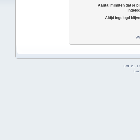
Aantal minuten dat je bli
ingelo
Altijd ingelogd blijv
Wa
SMF 2.0.1
Simp