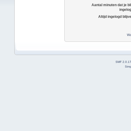
Aantal minuten dat je bli
ingelo
Altijd ingelogd blijv
Wa
SMF 2.0.1
Simp