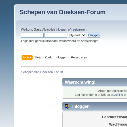
Schepen van Doeksen-Forum
Welkom,
Gast
. Alsjeblieft
inloggen
of
registreren
.
Login met gebruikersnaam, wachtwoord en sessielengte
Index
Help
Zoek
Inloggen
Registreren
Schepen van Doeksen-Forum
Waarschuwing!
Alleen geregistreerde
Log hieronder in of klik op
deze link
om
Inloggen
Gebruikersnaa
Wachtwoor