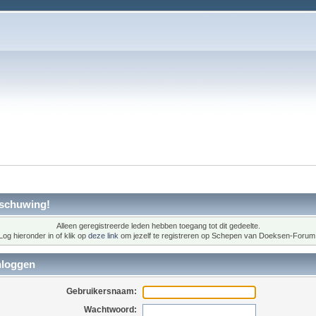
schuwing!
Alleen geregistreerde leden hebben toegang tot dit gedeelte.
Log hieronder in of klik op
deze link
om jezelf te registreren op Schepen van Doeksen-Forum
nloggen
Gebruikersnaam:
Wachtwoord: