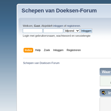
Schepen van Doeksen-Forum
Welkom,
Gast
. Alsjeblieft
inloggen
of
registreren
.
Login met gebruikersnaam, wachtwoord en sessielengte
Index
Help
Zoek
Inloggen
Registreren
Schepen van Doeksen-Forum
Waar
I