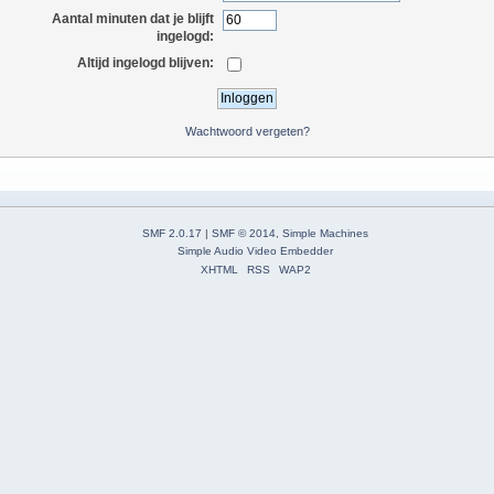
Aantal minuten dat je blijft
ingelogd:
Altijd ingelogd blijven:
Wachtwoord vergeten?
SMF 2.0.17
|
SMF © 2014
,
Simple Machines
Simple Audio Video Embedder
XHTML
RSS
WAP2