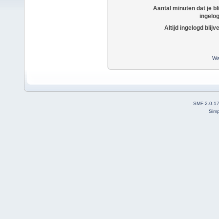
Aantal minuten dat je bli
ingelo
Altijd ingelogd blijv
Wa
SMF 2.0.1
Simp