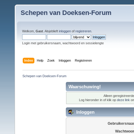
Schepen van Doeksen-Forum
Welkom,
Gast
. Alsjeblieft
inloggen
of
registreren
.
Login met gebruikersnaam, wachtwoord en sessielengte
Index
Help
Zoek
Inloggen
Registreren
Schepen van Doeksen-Forum
Waarschuwing!
Alleen geregistreerde
Log hieronder in of klik op
deze link
om
Inloggen
Gebruikersnaa
Wachtwoor