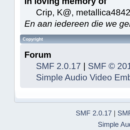
In loving memory of
Crip, K@, metallica484
En aan iedereen die we ge
Copyright
Forum
SMF 2.0.17
|
SMF © 20
Simple Audio Video Em
SMF 2.0.17
|
SMF
Simple Au