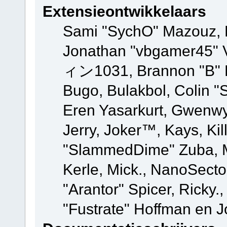
Extensieontwikkelaars
Sami "SychO" Mazouz, 
Jonathan "vbgamer45" V
ィン1031, Brannon "B" Ha
Bugo, Bulakbol, Colin "
Eren Yasarkurt, Gwenwy
Jerry, Joker™, Kays, Kil
"SlammedDime" Zuba, M
Kerle, Mick., NanoSecto
"Arantor" Spicer, Ricky.
"Fustrate" Hoffman en J