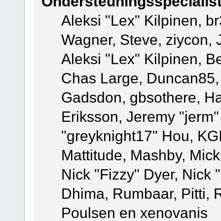
Ondersteuningsspecialis
Aleksi "Lex" Kilpinen, b
Wagner, Steve, ziycon, 
Aleksi "Lex" Kilpinen, B
Chas Large, Duncan85, E
Gadsdon, gbsothere, Ha
Eriksson, Jeremy "jerm"
"greyknight17" Hou, KGIII
Mattitude, Mashby, Mick G
Nick "Fizzy" Dyer, Nick 
Dhima, Rumbaar, Pitti,
Poulsen en xenovanis