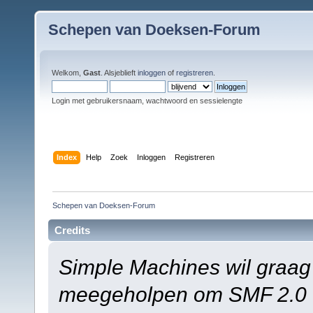
Schepen van Doeksen-Forum
Welkom,
Gast
. Alsjeblieft
inloggen
of
registreren
.
Login met gebruikersnaam, wachtwoord en sessielengte
Index
Help
Zoek
Inloggen
Registreren
Schepen van Doeksen-Forum
Credits
Simple Machines wil graag
meegeholpen om SMF 2.0 