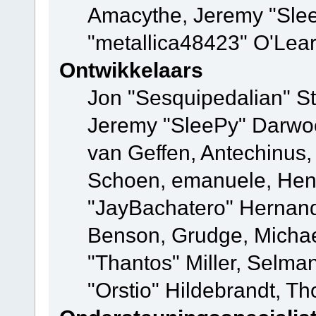
Amacythe, Jeremy "Sle
"metallica48423" O'Lea
Ontwikkelaars
Jon "Sesquipedalian" St
Jeremy "SleePy" Darwo
van Geffen, Antechinus, 
Schoen, emanuele, Hend
"JayBachatero" Hernand
Benson, Grudge, Micha
"Thantos" Miller, Selma
"Orstio" Hildebrandt, Th