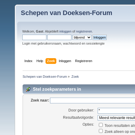
Schepen van Doeksen-Forum
Welkom,
Gast
. Alsjeblieft
inloggen
of
registreren
.
Login met gebruikersnaam, wachtwoord en sessielengte
Index
Help
Zoek
Inloggen
Registreren
Schepen van Doeksen-Forum
»
Zoek
Stel zoekparameters in
Zoek naar:
Door gebruiker:
Resultaatvolgorde:
Opties:
Toon resultaten al
Zoek alleen op on