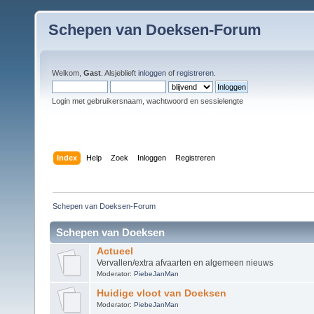
Schepen van Doeksen-Forum
Welkom,
Gast
. Alsjeblieft
inloggen
of
registreren
.
Login met gebruikersnaam, wachtwoord en sessielengte
Index
Help
Zoek
Inloggen
Registreren
Schepen van Doeksen-Forum
Schepen van Doeksen
Actueel
Vervallen/extra afvaarten en algemeen nieuws
Moderator:
PiebeJanMan
Huidige vloot van Doeksen
Moderator:
PiebeJanMan