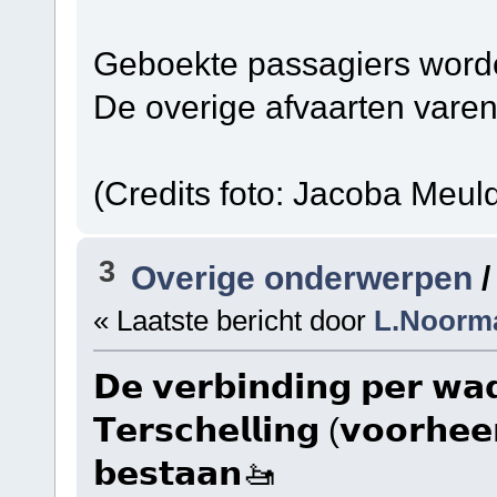
Geboekte passagiers word
De overige afvaarten varen
(Credits foto: Jacoba Meuld
3
Overige onderwerpen
« Laatste bericht door
L.Noorm
𝗗𝗲 𝘃𝗲𝗿𝗯𝗶𝗻𝗱𝗶𝗻𝗴 𝗽𝗲𝗿 𝘄𝗮𝗱
𝗧𝗲𝗿𝘀𝗰𝗵𝗲𝗹𝗹𝗶𝗻𝗴 (𝘃𝗼𝗼𝗿𝗵𝗲𝗲𝗻
𝗯𝗲𝘀𝘁𝗮𝗮𝗻🚤