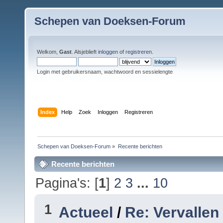
Schepen van Doeksen-Forum
Welkom,
Gast
. Alsjeblieft
inloggen
of
registreren
.
Login met gebruikersnaam, wachtwoord en sessielengte
Index
Help
Zoek
Inloggen
Registreren
Schepen van Doeksen-Forum
»
Recente berichten
Recente berichten
Pagina's: [
1
]
2
3
...
10
1
Actueel
/
Re: Vervallen