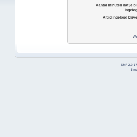
Aantal minuten dat je bli
ingelo
Altijd ingelogd blijv
Wa
SMF 2.0.1
Simp