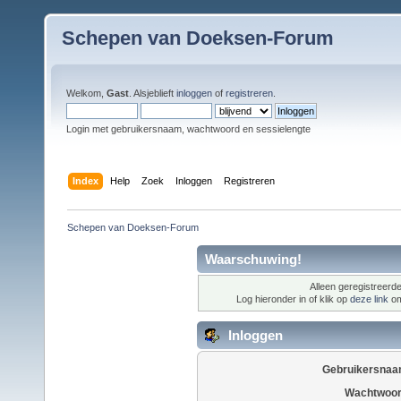
Schepen van Doeksen-Forum
Welkom,
Gast
. Alsjeblieft
inloggen
of
registreren
.
Login met gebruikersnaam, wachtwoord en sessielengte
Index
Help
Zoek
Inloggen
Registreren
Schepen van Doeksen-Forum
Waarschuwing!
Alleen geregistreerde
Log hieronder in of klik op
deze link
om
Inloggen
Gebruikersnaa
Wachtwoor