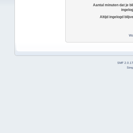
Aantal minuten dat je bli
ingelo
Altijd ingelogd blijv
Wa
SMF 2.0.1
Simp