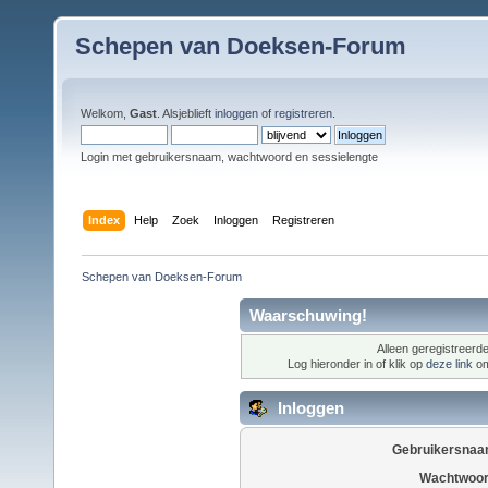
Schepen van Doeksen-Forum
Welkom,
Gast
. Alsjeblieft
inloggen
of
registreren
.
Login met gebruikersnaam, wachtwoord en sessielengte
Index
Help
Zoek
Inloggen
Registreren
Schepen van Doeksen-Forum
Waarschuwing!
Alleen geregistreerde
Log hieronder in of klik op
deze link
om
Inloggen
Gebruikersnaa
Wachtwoor