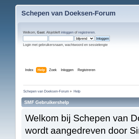
Schepen van Doeksen-Forum
Welkom,
Gast
. Alsjeblieft
inloggen
of
registreren
.
Login met gebruikersnaam, wachtwoord en sessielengte
Index
Help
Zoek
Inloggen
Registreren
Schepen van Doeksen-Forum
»
Help
SMF Gebruikershelp
Welkom bij Schepen van D
wordt aangedreven door S