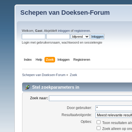
Schepen van Doeksen-Forum
Welkom,
Gast
. Alsjeblieft
inloggen
of
registreren
.
Login met gebruikersnaam, wachtwoord en sessielengte
Index
Help
Zoek
Inloggen
Registreren
Schepen van Doeksen-Forum
»
Zoek
Stel zoekparameters in
Zoek naar:
Door gebruiker:
Resultaatvolgorde:
Opties:
Toon resultaten al
Zoek alleen op on