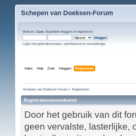
Schepen van Doeksen-Forum
Welkom,
Gast
. Alsjeblieft
inloggen
of
registreren
.
Login met gebruikersnaam, wachtwoord en sessielengte
Index
Help
Zoek
Inloggen
Registreren
Schepen van Doeksen-Forum
»
Registreren
Registratieovereenkomst
Door het gebruik van dit fo
geen vervalste, lasterlijke,