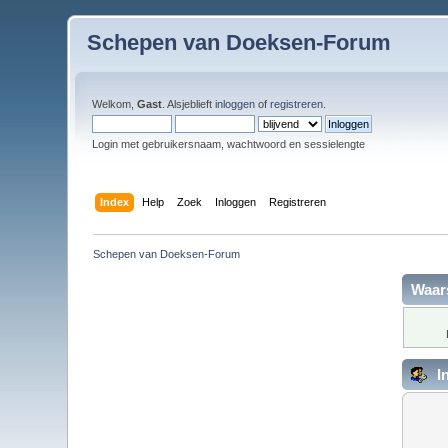
Schepen van Doeksen-Forum
Welkom,
Gast
. Alsjeblieft
inloggen
of
registreren
.
Login met gebruikersnaam, wachtwoord en sessielengte
Index
Help
Zoek
Inloggen
Registreren
Schepen van Doeksen-Forum
Waar
I