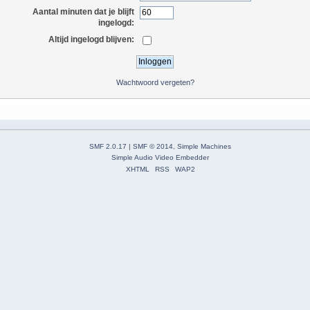
Aantal minuten dat je blijft
ingelogd:
Altijd ingelogd blijven:
Wachtwoord vergeten?
SMF 2.0.17
|
SMF © 2014
,
Simple Machines
Simple Audio Video Embedder
XHTML
RSS
WAP2