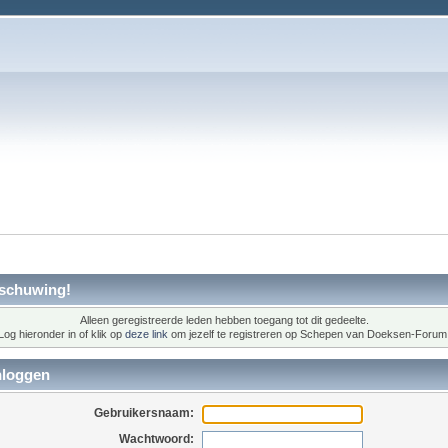
schuwing!
Alleen geregistreerde leden hebben toegang tot dit gedeelte.
Log hieronder in of klik op
deze link
om jezelf te registreren op Schepen van Doeksen-Forum
nloggen
Gebruikersnaam:
Wachtwoord: