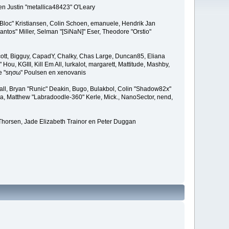
en Justin "metallica48423" O'Leary
"Bloc" Kristiansen, Colin Schoen, emanuele, Hendrik Jan
tos" Miller, Selman "[SiNaN]" Eser, Theodore "Orstio"
 Scott, Bigguy, CapadY, Chalky, Chas Large, Duncan85, Eliana
u, KGIII, Kill Em All, lurkalot, margarett, Mattitude, Mashby,
ade "sησω" Poulsen en xenovanis
l, Bryan "Runic" Deakin, Bugo, Bulakbol, Colin "Shadow82x"
ba, Matthew "Labradoodle-360" Kerle, Mick., NanoSector, nend,
 Thorsen, Jade Elizabeth Trainor en Peter Duggan