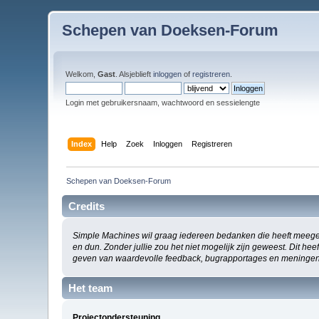
Schepen van Doeksen-Forum
Welkom,
Gast
. Alsjeblieft
inloggen
of
registreren
.
Login met gebruikersnaam, wachtwoord en sessielengte
Index
Help
Zoek
Inloggen
Registreren
Schepen van Doeksen-Forum
Credits
Simple Machines wil graag iedereen bedanken die heeft meege
en dun. Zonder jullie zou het niet mogelijk zijn geweest. Dit h
geven van waardevolle feedback, bugrapportages en meningen
Het team
Projectondersteuning