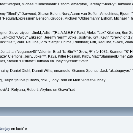
"Kindred" Wagner, Michael "Oldiesmann" Eshom, Amacythe, Jeremy "SleePy" Darwood 
remy "SleePy" Darwood, Shawn Bulen, Norv, Aaron van Geffen, Antechinus, Bjoern 
l "RegularExpression" Benson, Grudge, Michael "Oldiesmann" Eshom, Michael "Than
agner, Steve, ziycon, JimM, Adish "(F.L.A.M.E.R)" Patel, Aleksi "Lex" Kilpinen, Ben
Jan-Olof "Owdy" Eriksson, Jeremy "jerm" Strike, Justyne, K@, Kevin "greyknight17" Ho
er, Nick "Ha²", Paul_Pauline, Piro "Sarge" Dhima, Rumbaar, Pitti, RedOne, S-Ace, W
Jonathan "vbgamer45" Valentin, Brad "IchBin™" Grow, ディン1031, Brannon "B" Hal
laze" Clemons, Jerry, Joker™, Kays, Killer Possum, Kirby, Matt "SlammedDime" Zu
puds, Steven "Fustrate" Hoffman en Joey "Tyrsson" Smith
Chainy, Daniel Diehl, Dannii Willis, emanuele, Graeme Spence, Jack "akabugeyes"
, Ralph "[n3rve]" Otowo, rickC, Tony Reid en Mert "Antes" Alınbay
oviÄ‡, Relyana, Robert., Akyhne en GravuTrad
Deejay
en lucb1e