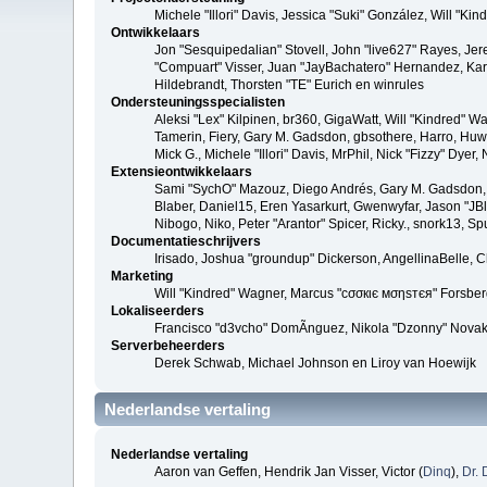
Michele "Illori" Davis, Jessica "Suki" González, Will 
Ontwikkelaars
Jon "Sesquipedalian" Stovell, John "live627" Rayes, Je
"Compuart" Visser, Juan "JayBachatero" Hernandez, Kar
Hildebrandt, Thorsten "TE" Eurich en winrules
Ondersteuningsspecialisten
Aleksi "Lex" Kilpinen, br360, GigaWatt, Will "Kindred" W
Tamerin, Fiery, Gary M. Gadsdon, gbsothere, Harro, Huw, 
Mick G., Michele "Illori" Davis, MrPhil, Nick "Fizzy" Dy
Extensieontwikkelaars
Sami "SychO" Mazouz, Diego Andrés, Gary M. Gadsdon, 
Blaber, Daniel15, Eren Yasarkurt, Gwenwyfar, Jason "JB
Nibogo, Niko, Peter "Arantor" Spicer, Ricky., snork13, S
Documentatieschrijvers
Irisado, Joshua "groundup" Dickerson, AngellinaBelle, 
Marketing
Will "Kindred" Wagner, Marcus "cσσкιє мσηѕтєя" Forsberg
Lokaliseerders
Francisco "d3vcho" DomÃ­nguez, Nikola "Dzonny" Novak
Serverbeheerders
Derek Schwab, Michael Johnson en Liroy van Hoewijk
Nederlandse vertaling
Nederlandse vertaling
Aaron van Geffen, Hendrik Jan Visser, Victor (
Dinq
),
Dr. 