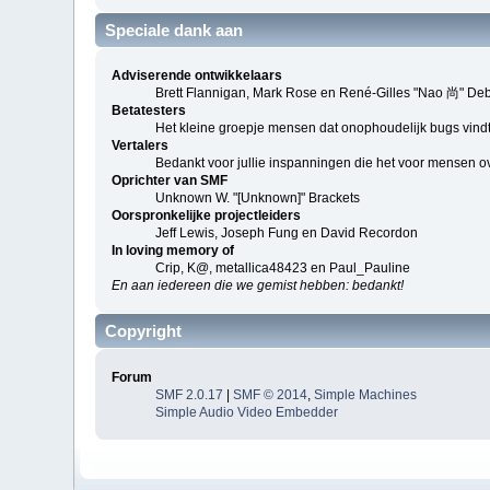
Speciale dank aan
Adviserende ontwikkelaars
Brett Flannigan, Mark Rose en René-Gilles "Nao 尚" De
Betatesters
Het kleine groepje mensen dat onophoudelijk bugs vindt
Vertalers
Bedankt voor jullie inspanningen die het voor mensen o
Oprichter van SMF
Unknown W. "[Unknown]" Brackets
Oorspronkelijke projectleiders
Jeff Lewis, Joseph Fung en David Recordon
In loving memory of
Crip, K@, metallica48423 en Paul_Pauline
En aan iedereen die we gemist hebben: bedankt!
Copyright
Forum
SMF 2.0.17
|
SMF © 2014
,
Simple Machines
Simple Audio Video Embedder