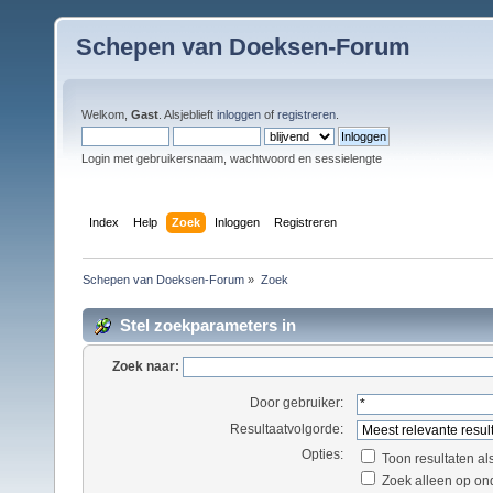
Schepen van Doeksen-Forum
Welkom,
Gast
. Alsjeblieft
inloggen
of
registreren
.
Login met gebruikersnaam, wachtwoord en sessielengte
Index
Help
Zoek
Inloggen
Registreren
Schepen van Doeksen-Forum
»
Zoek
Stel zoekparameters in
Zoek naar:
Door gebruiker:
Resultaatvolgorde:
Opties:
Toon resultaten al
Zoek alleen op on