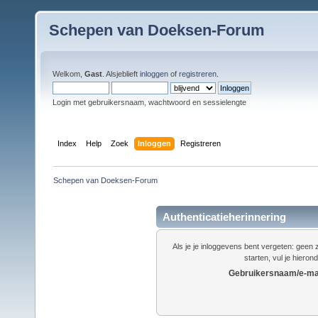
Schepen van Doeksen-Forum
Welkom,
Gast
. Alsjeblieft
inloggen
of
registreren
.
Login met gebruikersnaam, wachtwoord en sessielengte
Index
Help
Zoek
Inloggen
Registreren
Schepen van Doeksen-Forum
Authenticatieherinnering
Als je je inloggevens bent vergeten: gee
starten, vul je hieron
Gebruikersnaam/e-mai