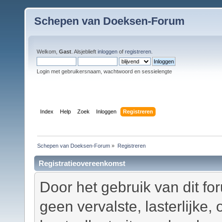
Schepen van Doeksen-Forum
Welkom,
Gast
. Alsjeblieft
inloggen
of
registreren
.
Login met gebruikersnaam, wachtwoord en sessielengte
Index
Help
Zoek
Inloggen
Registreren
Schepen van Doeksen-Forum
»
Registreren
Registratieovereenkomst
Door het gebruik van dit fo
geen vervalste, lasterlijke,