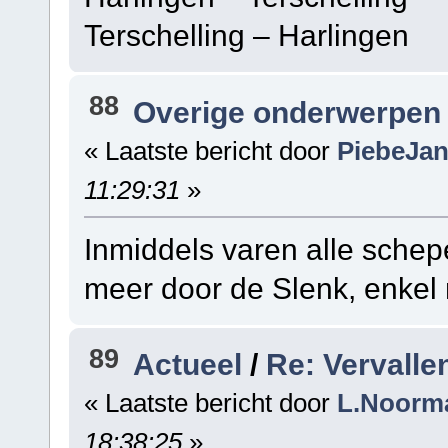
Terschelling – Harl
88
Overige onderwerpen
« Laatste bericht door
PiebeJa
11:29:31
»
Inmiddels varen alle sche
meer door de Slenk, enkel 
89
Actueel
/
Re: Vervalle
« Laatste bericht door
L.Noorm
18:38:25
»