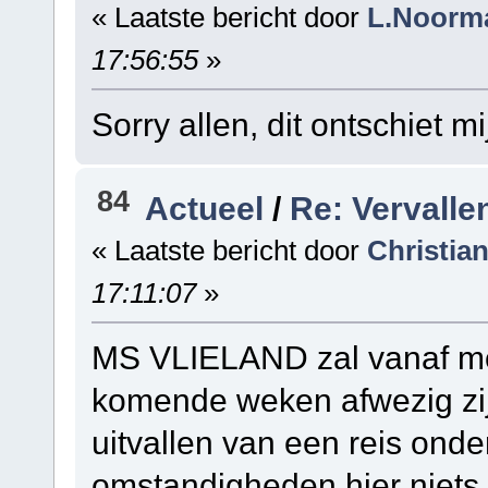
« Laatste bericht door
L.Noorm
17:56:55
»
Sorry allen, dit ontschiet mi
84
Actueel
/
Re: Vervalle
« Laatste bericht door
Christia
17:11:07
»
MS VLIELAND zal vanaf mo
komende weken afwezig zij
uitvallen van een reis onde
omstandigheden hier niet