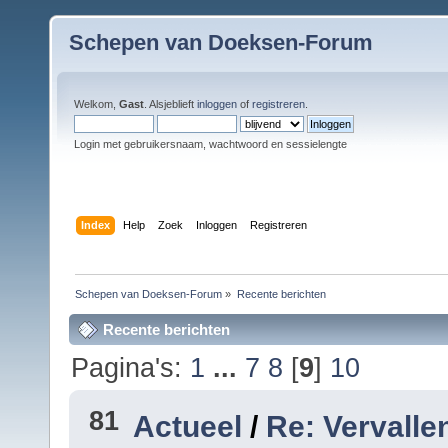
Schepen van Doeksen-Forum
Welkom,
Gast
. Alsjeblieft
inloggen
of
registreren
.
Login met gebruikersnaam, wachtwoord en sessielengte
Index
Help
Zoek
Inloggen
Registreren
Schepen van Doeksen-Forum
»
Recente berichten
Recente berichten
Pagina's:
1
...
7
8
[
9
]
10
81
Actueel
/
Re: Vervalle