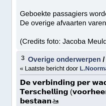
Geboekte passagiers word
De overige afvaarten varen
(Credits foto: Jacoba Meuld
3
Overige onderwerpen
« Laatste bericht door
L.Noorm
𝗗𝗲 𝘃𝗲𝗿𝗯𝗶𝗻𝗱𝗶𝗻𝗴 𝗽𝗲𝗿 𝘄𝗮𝗱
𝗧𝗲𝗿𝘀𝗰𝗵𝗲𝗹𝗹𝗶𝗻𝗴 (𝘃𝗼𝗼𝗿𝗵𝗲𝗲𝗻
𝗯𝗲𝘀𝘁𝗮𝗮𝗻🚤