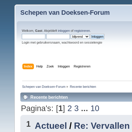
Schepen van Doeksen-Forum
Welkom,
Gast
. Alsjeblieft
inloggen
of
registreren
.
Login met gebruikersnaam, wachtwoord en sessielengte
Index
Help
Zoek
Inloggen
Registreren
Schepen van Doeksen-Forum
»
Recente berichten
Recente berichten
Pagina's: [
1
]
2
3
...
10
1
Actueel
/
Re: Vervallen