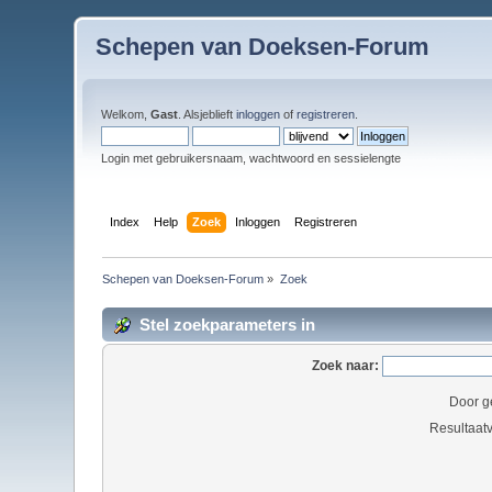
Schepen van Doeksen-Forum
Welkom,
Gast
. Alsjeblieft
inloggen
of
registreren
.
Login met gebruikersnaam, wachtwoord en sessielengte
Index
Help
Zoek
Inloggen
Registreren
Schepen van Doeksen-Forum
»
Zoek
Stel zoekparameters in
Zoek naar:
Door g
Resultaat