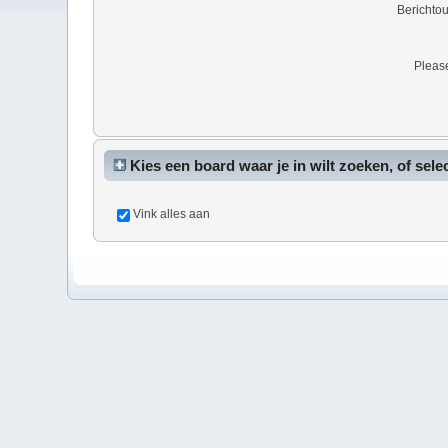
Berichto
Please
Kies een board waar je in wilt zoeken, of sele
Vink alles aan