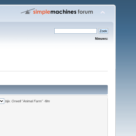
Nieuws:
bijv.
Orwell "Animal Farm" -film