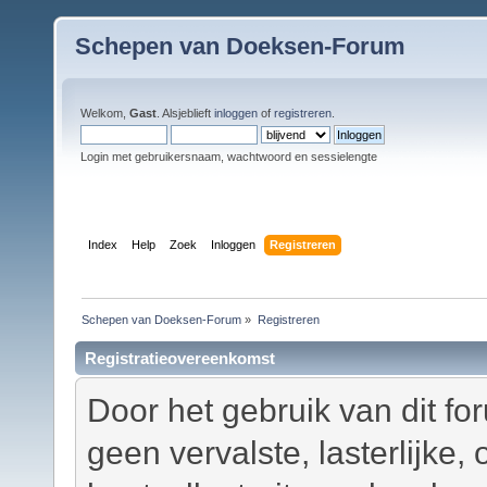
Schepen van Doeksen-Forum
Welkom,
Gast
. Alsjeblieft
inloggen
of
registreren
.
Login met gebruikersnaam, wachtwoord en sessielengte
Index
Help
Zoek
Inloggen
Registreren
Schepen van Doeksen-Forum
»
Registreren
Registratieovereenkomst
Door het gebruik van dit fo
geen vervalste, lasterlijke,