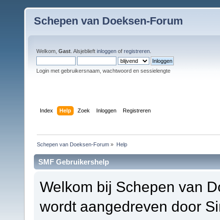
Schepen van Doeksen-Forum
Welkom,
Gast
. Alsjeblieft
inloggen
of
registreren
.
Login met gebruikersnaam, wachtwoord en sessielengte
Index
Help
Zoek
Inloggen
Registreren
Schepen van Doeksen-Forum
»
Help
SMF Gebruikershelp
Welkom bij Schepen van D
wordt aangedreven door S