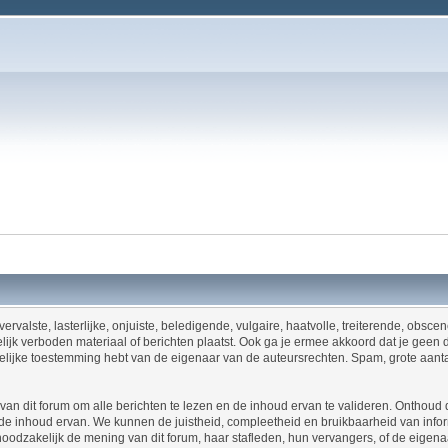
ervalste, lasterlijke, onjuiste, beledigende, vulgaire, haatvolle, treiterende, obsc
ijk verboden materiaal of berichten plaatst. Ook ga je ermee akkoord dat je geen 
riftelijke toestemming hebt van de eigenaar van de auteursrechten. Spam, grote aant
an dit forum om alle berichten te lezen en de inhoud ervan te valideren. Onthoud d
 inhoud ervan. We kunnen de juistheid, compleetheid en bruikbaarheid van informa
t noodzakelijk de mening van dit forum, haar stafleden, hun vervangers, of de eige