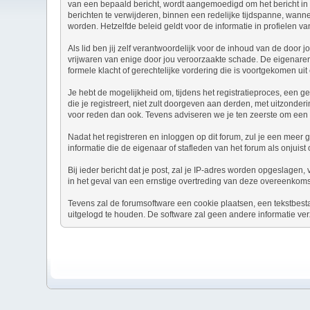
van een bepaald bericht, wordt aangemoedigd om het bericht in 
berichten te verwijderen, binnen een redelijke tijdspanne, wanne
worden. Hetzelfde beleid geldt voor de informatie in profielen va
Als lid ben jij zelf verantwoordelijk voor de inhoud van de door
vrijwaren van enige door jou veroorzaakte schade. De eigenaren v
formele klacht of gerechtelijke vordering die is voortgekomen uit 
Je hebt de mogelijkheid om, tijdens het registratieproces, ee
die je registreert, niet zult doorgeven aan derden, met uitzond
voor reden dan ook. Tevens adviseren we je ten zeerste om een
Nadat het registreren en inloggen op dit forum, zul je een meer 
informatie die de eigenaar of stafleden van het forum als onjui
Bij ieder bericht dat je post, zal je IP-adres worden opgeslagen
in het geval van een ernstige overtreding van deze overeenkoms
Tevens zal de forumsoftware een cookie plaatsen, een tekstbest
uitgelogd te houden. De software zal geen andere informatie ver