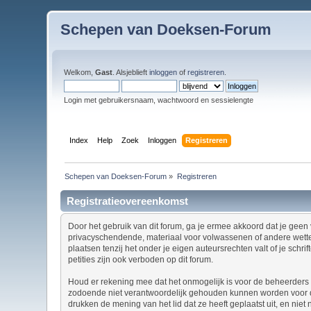
Schepen van Doeksen-Forum
Welkom,
Gast
. Alsjeblieft
inloggen
of
registreren
.
Login met gebruikersnaam, wachtwoord en sessielengte
Index
Help
Zoek
Inloggen
Registreren
Schepen van Doeksen-Forum
»
Registreren
Registratieovereenkomst
Door het gebruik van dit forum, ga je ermee akkoord dat je geen v
privacyschendende, materiaal voor volwassenen of andere wettel
plaatsen tenzij het onder je eigen auteursrechten valt of je sch
petities zijn ook verboden op dit forum.
Houd er rekening mee dat het onmogelijk is voor de beheerders v
zodoende niet verantwoordelijk gehouden kunnen worden voor de
drukken de mening van het lid dat ze heeft geplaatst uit, en nie