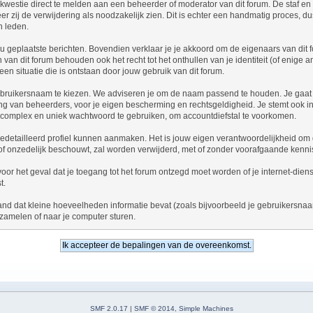
kwestie direct te melden aan een beheerder of moderator van dit forum. De staf e
er zij de verwijdering als noodzakelijk zien. Dit is echter een handmatig proces, d
n leden.
 jou geplaatste berichten. Bovendien verklaar je je akkoord om de eigenaars van dit
an dit forum behouden ook het recht tot het onthullen van je identiteit (of enige a
een situatie die is ontstaan door jouw gebruik van dit forum.
n gebruikersnaam te kiezen. We adviseren je om de naam passend te houden. Je gaa
ering van beheerders, voor je eigen bescherming en rechtsgeldigheid. Je stemt ook
 complex en uniek wachtwoord te gebruiken, om accountdiefstal te voorkomen.
gedetailleerd profiel kunnen aanmaken. Het is jouw eigen verantwoordelijkheid om de
st of onzedelijk beschouwt, zal worden verwijderd, met of zonder voorafgaande ken
, voor het geval dat je toegang tot het forum ontzegd moet worden of je internet-di
t.
and dat kleine hoeveelheden informatie bevat (zoals bijvoorbeeld je gebruikersna
zamelen of naar je computer sturen.
SMF 2.0.17
|
SMF © 2014
,
Simple Machines