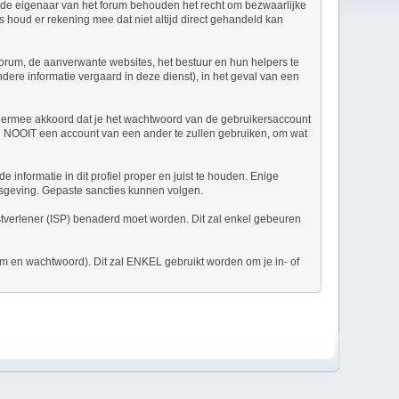
n de eigenaar van het forum behouden het recht om bezwaarlijke
us houd er rekening mee dat niet altijd direct gehandeld kan
 forum, de aanverwante websites, het bestuur en hun helpers te
ndere informatie vergaard in deze dienst), in het geval van een
t ermee akkoord dat je het wachtwoord van de gebruikersaccount
 in NOOIT een account van een ander te zullen gebruiken, om wat
 informatie in dit profiel proper en juist te houden. Enige
nisgeving. Gepaste sancties kunnen volgen.
enstverlener (ISP) benaderd moet worden. Dit zal enkel gebeuren
am en wachtwoord). Dit zal ENKEL gebruikt worden om je in- of