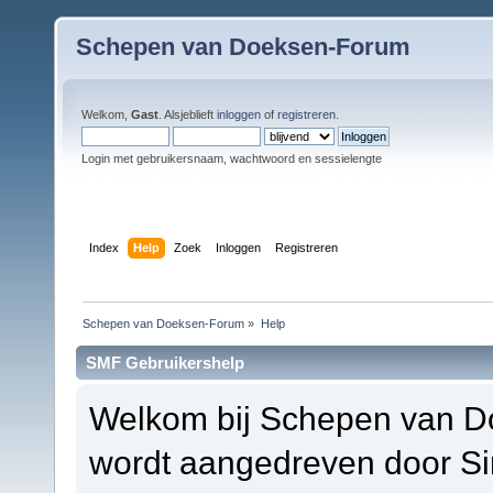
Schepen van Doeksen-Forum
Welkom,
Gast
. Alsjeblieft
inloggen
of
registreren
.
Login met gebruikersnaam, wachtwoord en sessielengte
Index
Help
Zoek
Inloggen
Registreren
Schepen van Doeksen-Forum
»
Help
SMF Gebruikershelp
Welkom bij Schepen van D
wordt aangedreven door S