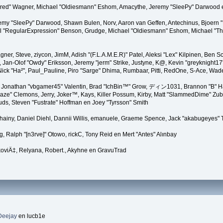
"Kindred" Wagner, Michael "Oldiesmann" Eshom, Amacythe, Jeremy "SleePy" Darwood 
remy "SleePy" Darwood, Shawn Bulen, Norv, Aaron van Geffen, Antechinus, Bjoern 
l "RegularExpression" Benson, Grudge, Michael "Oldiesmann" Eshom, Michael "Than
agner, Steve, ziycon, JimM, Adish "(F.L.A.M.E.R)" Patel, Aleksi "Lex" Kilpinen, Ben
Jan-Olof "Owdy" Eriksson, Jeremy "jerm" Strike, Justyne, K@, Kevin "greyknight17" Ho
er, Nick "Ha²", Paul_Pauline, Piro "Sarge" Dhima, Rumbaar, Pitti, RedOne, S-Ace, W
Jonathan "vbgamer45" Valentin, Brad "IchBin™" Grow, ディン1031, Brannon "B" Hal
laze" Clemons, Jerry, Joker™, Kays, Killer Possum, Kirby, Matt "SlammedDime" Zu
puds, Steven "Fustrate" Hoffman en Joey "Tyrsson" Smith
Chainy, Daniel Diehl, Dannii Willis, emanuele, Graeme Spence, Jack "akabugeyes"
, Ralph "[n3rve]" Otowo, rickC, Tony Reid en Mert "Antes" Alınbay
oviÄ‡, Relyana, Robert., Akyhne en GravuTrad
Deejay
en lucb1e