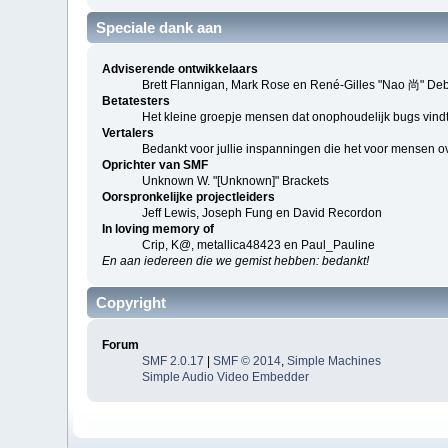
Speciale dank aan
Adviserende ontwikkelaars
Brett Flannigan, Mark Rose en René-Gilles "Nao 尚" De
Betatesters
Het kleine groepje mensen dat onophoudelijk bugs vindt
Vertalers
Bedankt voor jullie inspanningen die het voor mensen o
Oprichter van SMF
Unknown W. "[Unknown]" Brackets
Oorspronkelijke projectleiders
Jeff Lewis, Joseph Fung en David Recordon
In loving memory of
Crip, K@, metallica48423 en Paul_Pauline
En aan iedereen die we gemist hebben: bedankt!
Copyright
Forum
SMF 2.0.17
|
SMF © 2014
,
Simple Machines
Simple Audio Video Embedder