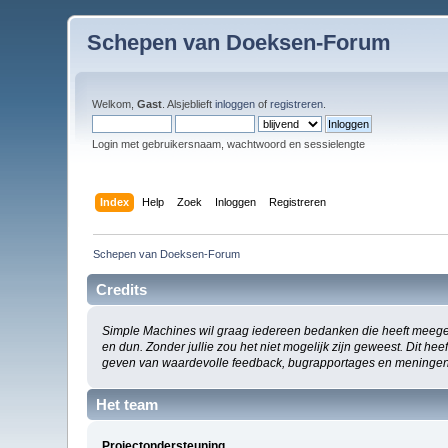
Schepen van Doeksen-Forum
Welkom,
Gast
. Alsjeblieft
inloggen
of
registreren
.
Login met gebruikersnaam, wachtwoord en sessielengte
Index
Help
Zoek
Inloggen
Registreren
Schepen van Doeksen-Forum
Credits
Simple Machines wil graag iedereen bedanken die heeft meege
en dun. Zonder jullie zou het niet mogelijk zijn geweest. Dit h
geven van waardevolle feedback, bugrapportages en meningen
Het team
Projectondersteuning