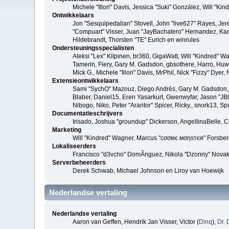
Michele "Illori" Davis, Jessica "Suki" González, Will 
Ontwikkelaars
Jon "Sesquipedalian" Stovell, John "live627" Rayes, Je
"Compuart" Visser, Juan "JayBachatero" Hernandez, Kar
Hildebrandt, Thorsten "TE" Eurich en winrules
Ondersteuningsspecialisten
Aleksi "Lex" Kilpinen, br360, GigaWatt, Will "Kindred" W
Tamerin, Fiery, Gary M. Gadsdon, gbsothere, Harro, Huw, 
Mick G., Michele "Illori" Davis, MrPhil, Nick "Fizzy" Dy
Extensieontwikkelaars
Sami "SychO" Mazouz, Diego Andrés, Gary M. Gadsdon, 
Blaber, Daniel15, Eren Yasarkurt, Gwenwyfar, Jason "JB
Nibogo, Niko, Peter "Arantor" Spicer, Ricky., snork13, S
Documentatieschrijvers
Irisado, Joshua "groundup" Dickerson, AngellinaBelle, 
Marketing
Will "Kindred" Wagner, Marcus "cσσкιє мσηѕтєя" Forsberg
Lokaliseerders
Francisco "d3vcho" DomÃ­nguez, Nikola "Dzonny" Novak
Serverbeheerders
Derek Schwab, Michael Johnson en Liroy van Hoewijk
Nederlandse vertaling
Nederlandse vertaling
Aaron van Geffen, Hendrik Jan Visser, Victor (
Dinq
),
Dr. 