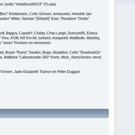
en Justin "metallica48423" O'Leary
"Bloc" Kristiansen, Colin Schoen, emanuele, Hendrik Jan
tos" Miller, Selman "[SiNaN]" Eser, Theodore "Orstio"
 Scott, Bigguy, CapadY, Chalky, Chas Large, Duncan85, Eliana
u, KGIII, Kill Em All, lurkalot, margarett, Mattitude, Mashby,
ade "sησω" Poulsen en xenovanis
l, Bryan "Runic" Deakin, Bugo, Bulakbol, Colin "Shadow82x"
ba, Matthew "Labradoodle-360" Kerle, Mick., NanoSector, nend,
 Thorsen, Jade Elizabeth Trainor en Peter Duggan