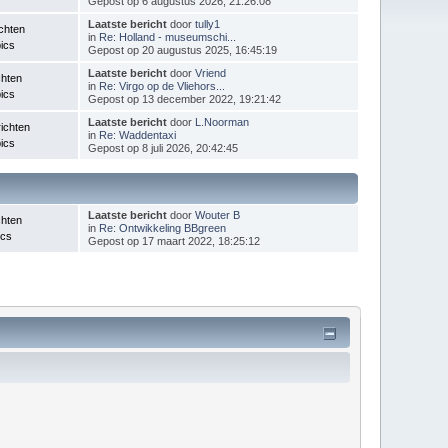
Gepost op 6 augustus 2026, 21:26:08
Laatste bericht
door
tully1
chten
in
Re: Holland - museumschi...
ics
Gepost op 20 augustus 2025, 16:45:19
Laatste bericht
door
Vriend
chten
in
Re: Virgo op de Vliehors...
ics
Gepost op 13 december 2022, 19:21:42
Laatste bericht
door
L.Noorman
ichten
in
Re: Waddentaxi
ics
Gepost op 8 juli 2026, 20:42:45
Laatste bericht
door
Wouter B
chten
in
Re: Ontwikkeling BBgreen
ics
Gepost op 17 maart 2022, 18:25:12