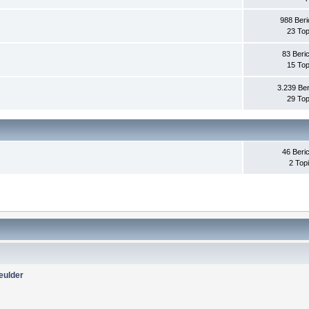
988 Beri
23 Top
83 Beri
15 Top
3.239 Ber
29 Top
46 Beri
2 Top
eulder