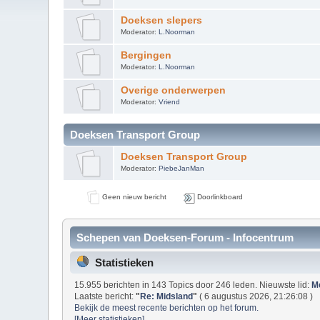
Doeksen slepers
Moderator:
L.Noorman
Bergingen
Moderator:
L.Noorman
Overige onderwerpen
Moderator:
Vriend
Doeksen Transport Group
Doeksen Transport Group
Moderator:
PiebeJanMan
Geen nieuw bericht
Doorlinkboard
Schepen van Doeksen-Forum - Infocentrum
Statistieken
15.955 berichten in 143 Topics door 246 leden. Nieuwste lid:
M
Laatste bericht:
"
Re: Midsland
"
( 6 augustus 2026, 21:26:08 )
Bekijk de meest recente berichten op het forum.
[Meer statistieken]