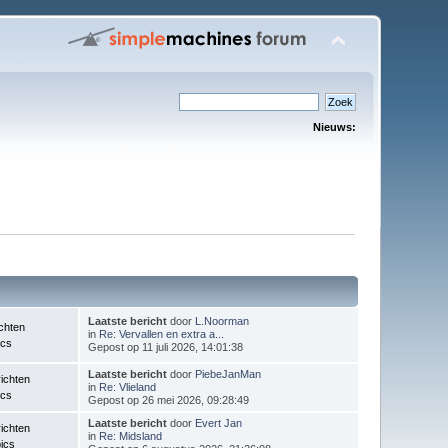
Nieuws:
Laatste bericht
door
L.Noorman
chten
in
Re: Vervallen en extra a...
ics
Gepost op 11 juli 2026, 14:01:38
Laatste bericht
door
PiebeJanMan
ichten
in
Re: Vlieland
ics
Gepost op 26 mei 2026, 09:28:49
Laatste bericht
door
Evert Jan
ichten
in
Re: Midsland
ics