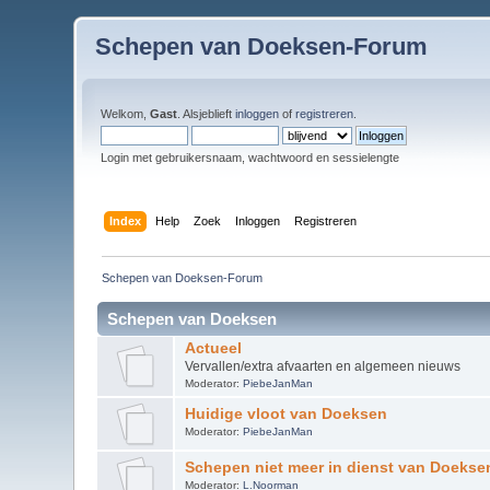
Schepen van Doeksen-Forum
Welkom,
Gast
. Alsjeblieft
inloggen
of
registreren
.
Login met gebruikersnaam, wachtwoord en sessielengte
Index
Help
Zoek
Inloggen
Registreren
Schepen van Doeksen-Forum
Schepen van Doeksen
Actueel
Vervallen/extra afvaarten en algemeen nieuws
Moderator:
PiebeJanMan
Huidige vloot van Doeksen
Moderator:
PiebeJanMan
Schepen niet meer in dienst van Doekse
Moderator:
L.Noorman