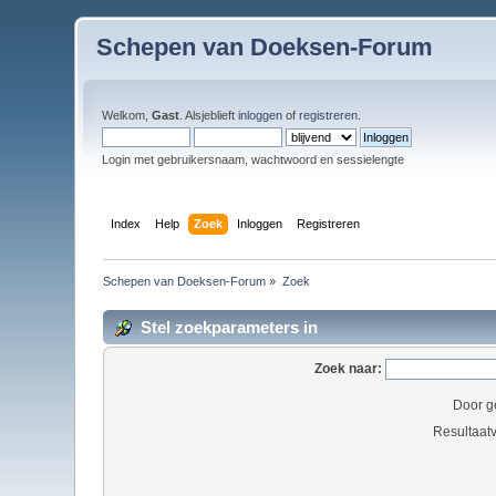
Schepen van Doeksen-Forum
Welkom,
Gast
. Alsjeblieft
inloggen
of
registreren
.
Login met gebruikersnaam, wachtwoord en sessielengte
Index
Help
Zoek
Inloggen
Registreren
Schepen van Doeksen-Forum
»
Zoek
Stel zoekparameters in
Zoek naar:
Door g
Resultaat