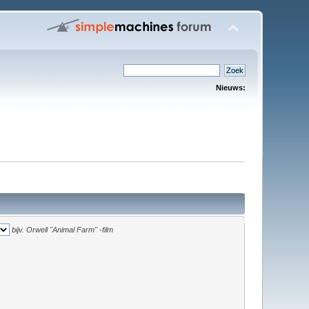
Nieuws:
bijv.
Orwell "Animal Farm" -film