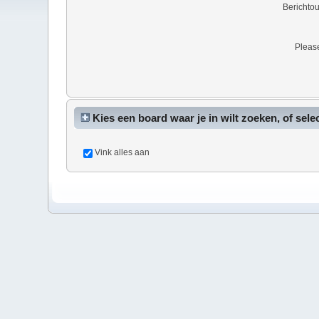
Berichto
Please
Kies een board waar je in wilt zoeken, of sele
Vink alles aan