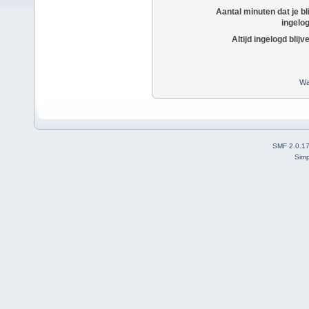
Aantal minuten dat je bli
ingelo
Altijd ingelogd blijv
Wa
SMF 2.0.1
Simp