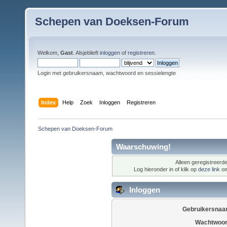
Schepen van Doeksen-Forum
Welkom,
Gast
. Alsjeblieft
inloggen
of
registreren
.
Login met gebruikersnaam, wachtwoord en sessielengte
Index
Help
Zoek
Inloggen
Registreren
Schepen van Doeksen-Forum
Waarschuwing!
Alleen geregistreerde
Log hieronder in of klik op
deze link
om
Inloggen
Gebruikersnaa
Wachtwoor