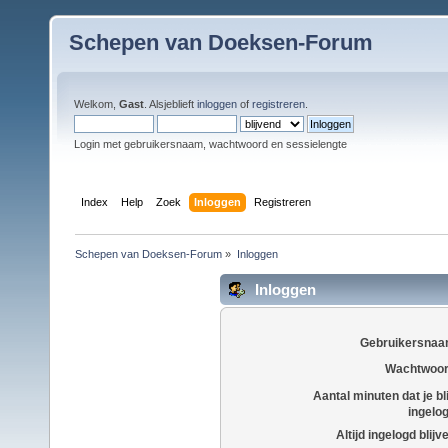
Schepen van Doeksen-Forum
Welkom,
Gast
. Alsjeblieft
inloggen
of
registreren
.
Login met gebruikersnaam, wachtwoord en sessielengte
Index
Help
Zoek
Inloggen
Registreren
Schepen van Doeksen-Forum
»
Inloggen
Inloggen
Gebruikersnaa
Wachtwoor
Aantal minuten dat je bli
ingelo
Altijd ingelogd blijv