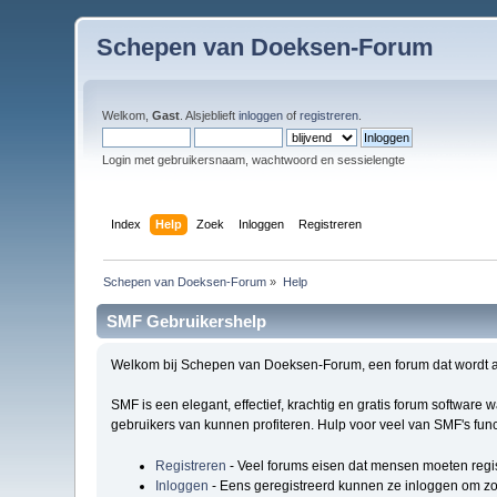
Schepen van Doeksen-Forum
Welkom,
Gast
. Alsjeblieft
inloggen
of
registreren
.
Login met gebruikersnaam, wachtwoord en sessielengte
Index
Help
Zoek
Inloggen
Registreren
Schepen van Doeksen-Forum
»
Help
SMF Gebruikershelp
Welkom bij Schepen van Doeksen-Forum, een forum dat wordt 
SMF is een elegant, effectief, krachtig en gratis forum software
gebruikers van kunnen profiteren. Hulp voor veel van SMF's func
Registreren
- Veel forums eisen dat mensen moeten regi
Inloggen
- Eens geregistreerd kunnen ze inloggen om zo 