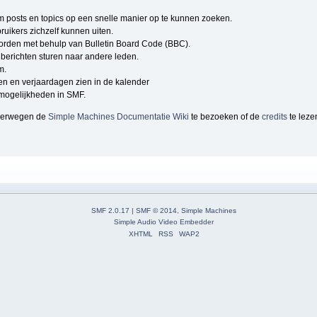
om posts en topics op een snelle manier op te kunnen zoeken.
ruikers zichzelf kunnen uiten.
rden met behulp van Bulletin Board Code (BBC).
berichten sturen naar andere leden.
m.
n en verjaardagen zien in de kalender
e mogelijkheden in SMF.
overwegen de
Simple Machines Documentatie Wiki
te bezoeken of de
credits
te leze
SMF 2.0.17
|
SMF © 2014
,
Simple Machines
Simple Audio Video Embedder
XHTML
RSS
WAP2