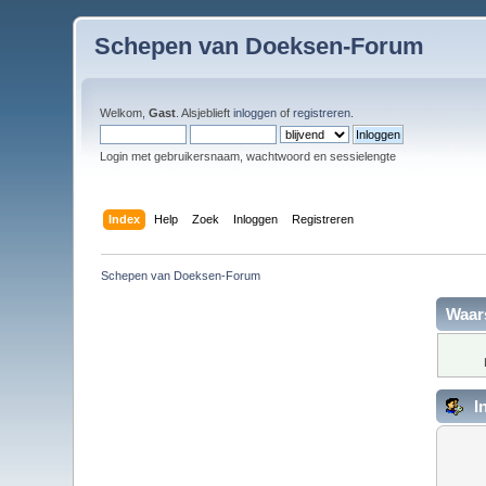
Schepen van Doeksen-Forum
Welkom,
Gast
. Alsjeblieft
inloggen
of
registreren
.
Login met gebruikersnaam, wachtwoord en sessielengte
Index
Help
Zoek
Inloggen
Registreren
Schepen van Doeksen-Forum
Waar
I