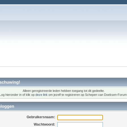
schuwing!
Alleen geregistreerde leden hebben toegang tot dit gedeelte.
Log hieronder in of klik op
deze link
om jezelf te registreren op Schepen van Doeksen-Forum
nloggen
Gebruikersnaam:
Wachtwoord: