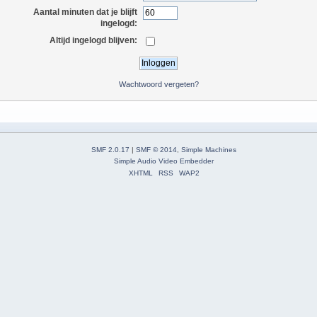
Aantal minuten dat je blijft
ingelogd:
Altijd ingelogd blijven:
Wachtwoord vergeten?
SMF 2.0.17
|
SMF © 2014
,
Simple Machines
Simple Audio Video Embedder
XHTML
RSS
WAP2