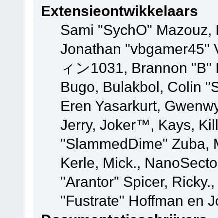
Extensieontwikkelaars
Sami "SychO" Mazouz, 
Jonathan "vbgamer45" V
ィン1031, Brannon "B" Ha
Bugo, Bulakbol, Colin "
Eren Yasarkurt, Gwenwy
Jerry, Joker™, Kays, Kil
"SlammedDime" Zuba, M
Kerle, Mick., NanoSecto
"Arantor" Spicer, Ricky.
"Fustrate" Hoffman en J