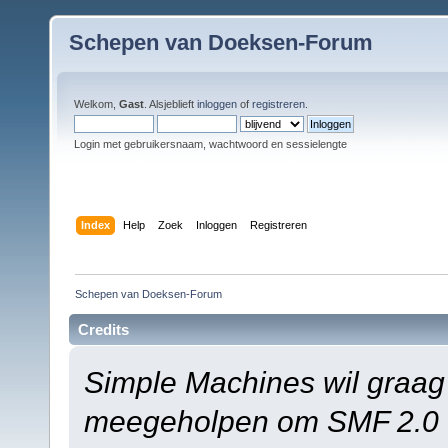
Schepen van Doeksen-Forum
Welkom,
Gast
. Alsjeblieft
inloggen
of
registreren
.
Login met gebruikersnaam, wachtwoord en sessielengte
Index
Help
Zoek
Inloggen
Registreren
Schepen van Doeksen-Forum
Credits
Simple Machines wil graag
meegeholpen om SMF 2.0 