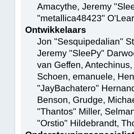
Amacythe, Jeremy "Sle
"metallica48423" O'Lea
Ontwikkelaars
Jon "Sesquipedalian" St
Jeremy "SleePy" Darwo
van Geffen, Antechinus, 
Schoen, emanuele, Hend
"JayBachatero" Hernand
Benson, Grudge, Micha
"Thantos" Miller, Selma
"Orstio" Hildebrandt, Th