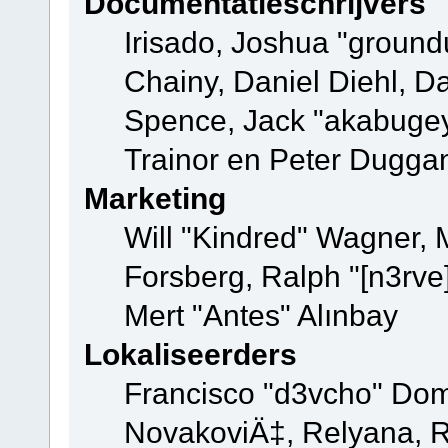
Documentatieschrijvers
Irisado, Joshua "ground
Chainy, Daniel Diehl, D
Spence, Jack "akabugey
Trainor en Peter Dugga
Marketing
Will "Kindred" Wagner,
Forsberg, Ralph "[n3rve
Mert "Antes" Alınbay
Lokaliseerders
Francisco "d3vcho" Dom
NovakoviÄ‡, Relyana, R