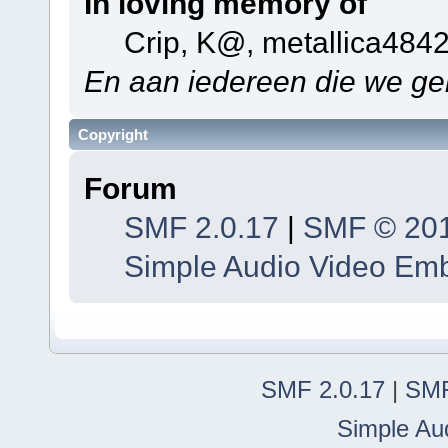
In loving memory of
Crip, K@, metallica484
En aan iedereen die we ge
Copyright
Forum
SMF 2.0.17
|
SMF © 20
Simple Audio Video Em
SMF 2.0.17
|
SMF
Simple Au