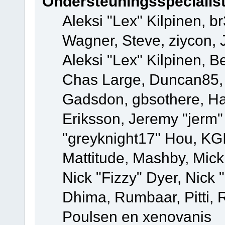
Ondersteuningsspecialis
Aleksi "Lex" Kilpinen, b
Wagner, Steve, ziycon, 
Aleksi "Lex" Kilpinen, B
Chas Large, Duncan85, E
Gadsdon, gbsothere, Ha
Eriksson, Jeremy "jerm"
"greyknight17" Hou, KGIII
Mattitude, Mashby, Mick G
Nick "Fizzy" Dyer, Nick 
Dhima, Rumbaar, Pitti,
Poulsen en xenovanis