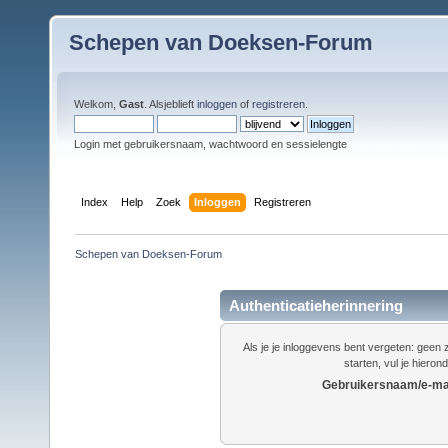
Schepen van Doeksen-Forum
Welkom,
Gast
. Alsjeblieft
inloggen
of
registreren
.
Login met gebruikersnaam, wachtwoord en sessielengte
Index
Help
Zoek
Inloggen
Registreren
Schepen van Doeksen-Forum
Authenticatieherinnering
Als je je inloggevens bent vergeten: gee
starten, vul je hieron
Gebruikersnaam/e-mai