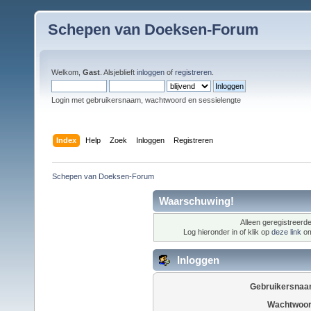
Schepen van Doeksen-Forum
Welkom,
Gast
. Alsjeblieft
inloggen
of
registreren
.
Login met gebruikersnaam, wachtwoord en sessielengte
Index
Help
Zoek
Inloggen
Registreren
Schepen van Doeksen-Forum
Waarschuwing!
Alleen geregistreerde
Log hieronder in of klik op
deze link
om
Inloggen
Gebruikersnaa
Wachtwoor