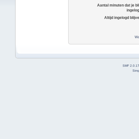
Aantal minuten dat je bli
ingelo
Altijd ingelogd blijv
Wa
SMF 2.0.1
Simp