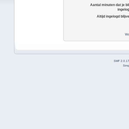
Aantal minuten dat je bli
ingelo
Altijd ingelogd blijv
Wa
SMF 2.0.1
Simp