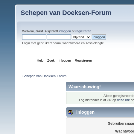
Schepen van Doeksen-Forum
Welkom,
Gast
. Alsjeblieft
inloggen
of
registreren
.
Login met gebruikersnaam, wachtwoord en sessielengte
Index
Help
Zoek
Inloggen
Registreren
Schepen van Doeksen-Forum
Waarschuwing!
Alleen geregistreerde
Log hieronder in of klik op
deze link
om
Inloggen
Gebruikersnaa
Wachtwoor