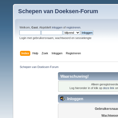
Schepen van Doeksen-Forum
Welkom,
Gast
. Alsjeblieft
inloggen
of
registreren
.
Login met gebruikersnaam, wachtwoord en sessielengte
Index
Help
Zoek
Inloggen
Registreren
Schepen van Doeksen-Forum
Waarschuwing!
Alleen geregistreerde
Log hieronder in of klik op
deze link
om
Inloggen
Gebruikersnaa
Wachtwoor