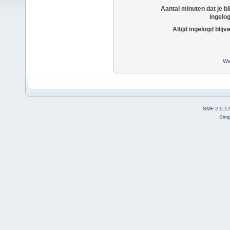
Aantal minuten dat je bli
ingelo
Altijd ingelogd blijv
Wa
SMF 2.0.1
Simp