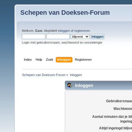
Schepen van Doeksen-Forum
Welkom,
Gast
. Alsjeblieft
inloggen
of
registreren
.
Login met gebruikersnaam, wachtwoord en sessielengte
Index
Help
Zoek
Inloggen
Registreren
Schepen van Doeksen-Forum
»
Inloggen
Inloggen
Gebruikersnaa
Wachtwoor
Aantal minuten dat je bli
ingelo
Altijd ingelogd blijv