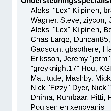
Ondersteuningsspecialis
Aleksi "Lex" Kilpinen, b
Wagner, Steve, ziycon, 
Aleksi "Lex" Kilpinen, B
Chas Large, Duncan85, E
Gadsdon, gbsothere, Ha
Eriksson, Jeremy "jerm"
"greyknight17" Hou, KGIII
Mattitude, Mashby, Mick G
Nick "Fizzy" Dyer, Nick 
Dhima, Rumbaar, Pitti,
Poulsen en xenovanis