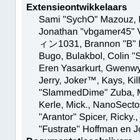
Extensieontwikkelaars
Sami "SychO" Mazouz, 
Jonathan "vbgamer45" V
ィン1031, Brannon "B" Ha
Bugo, Bulakbol, Colin "
Eren Yasarkurt, Gwenwy
Jerry, Joker™, Kays, Kil
"SlammedDime" Zuba, M
Kerle, Mick., NanoSecto
"Arantor" Spicer, Ricky.
"Fustrate" Hoffman en J