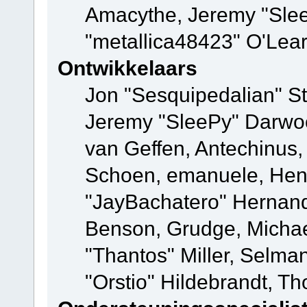
Amacythe, Jeremy "Sle
"metallica48423" O'Lea
Ontwikkelaars
Jon "Sesquipedalian" St
Jeremy "SleePy" Darwo
van Geffen, Antechinus, 
Schoen, emanuele, Hend
"JayBachatero" Hernand
Benson, Grudge, Micha
"Thantos" Miller, Selma
"Orstio" Hildebrandt, Th