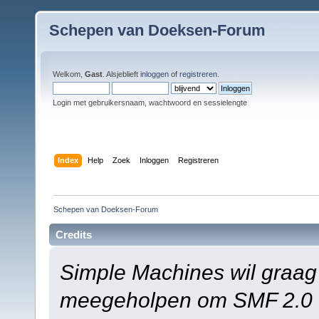
Schepen van Doeksen-Forum
Welkom,
Gast
. Alsjeblieft
inloggen
of
registreren
.
Login met gebruikersnaam, wachtwoord en sessielengte
Index
Help
Zoek
Inloggen
Registreren
Schepen van Doeksen-Forum
Credits
Simple Machines wil graag
meegeholpen om SMF 2.0 