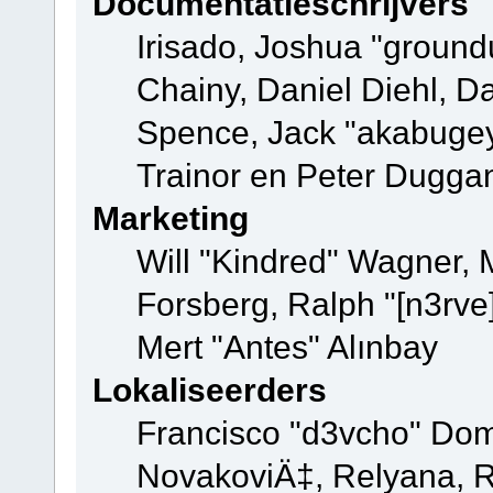
Documentatieschrijvers
Irisado, Joshua "ground
Chainy, Daniel Diehl, D
Spence, Jack "akabugey
Trainor en Peter Dugga
Marketing
Will "Kindred" Wagner,
Forsberg, Ralph "[n3rve
Mert "Antes" Alınbay
Lokaliseerders
Francisco "d3vcho" Dom
NovakoviÄ‡, Relyana, R