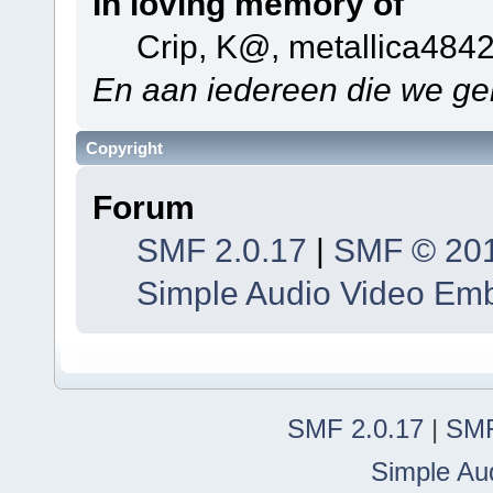
In loving memory of
Crip, K@, metallica484
En aan iedereen die we ge
Copyright
Forum
SMF 2.0.17
|
SMF © 20
Simple Audio Video Em
SMF 2.0.17
|
SMF
Simple Au