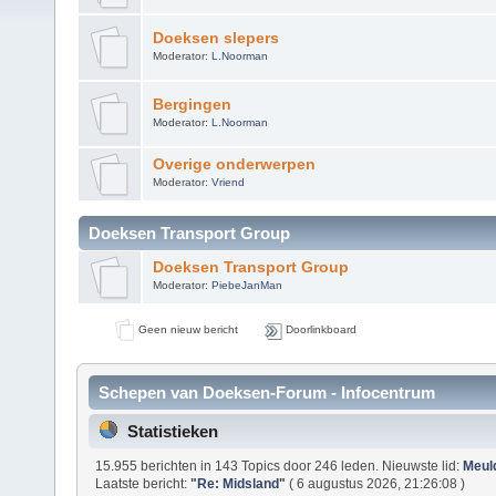
Doeksen slepers
Moderator:
L.Noorman
Bergingen
Moderator:
L.Noorman
Overige onderwerpen
Moderator:
Vriend
Doeksen Transport Group
Doeksen Transport Group
Moderator:
PiebeJanMan
Geen nieuw bericht
Doorlinkboard
Schepen van Doeksen-Forum - Infocentrum
Statistieken
15.955 berichten in 143 Topics door 246 leden. Nieuwste lid:
Meul
Laatste bericht:
"
Re: Midsland
"
( 6 augustus 2026, 21:26:08 )