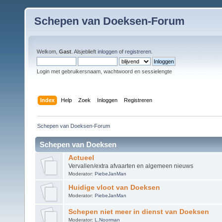
Schepen van Doeksen-Forum
Welkom,
Gast
. Alsjeblieft
inloggen
of
registreren
.
Login met gebruikersnaam, wachtwoord en sessielengte
Index
Help
Zoek
Inloggen
Registreren
Schepen van Doeksen-Forum
Schepen van Doeksen
Actueel
Vervallen/extra afvaarten en algemeen nieuws
Moderator:
PiebeJanMan
Huidige vloot van Doeksen
Moderator:
PiebeJanMan
Schepen niet meer in dienst van Doeksen
Moderator:
L.Noorman